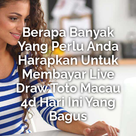
Berapa Banyak
Yang Perlu Anda
Harapkan Untuk
Membayar Live
Draw Toto Macau
4d Hari Ini Yang
Bagus